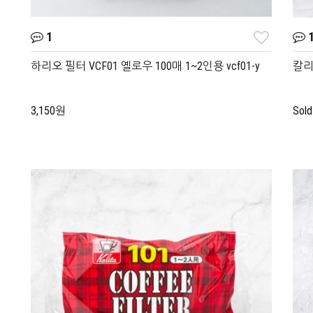
1
1
하리오 필터 VCF01 옐로우 100매 1~2인용 vcf01-y
칼리타
3,150원
Sold