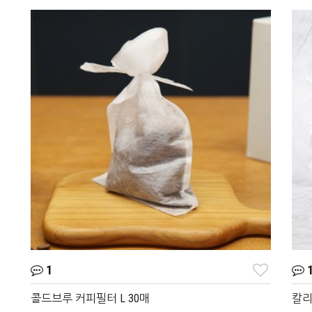
1
1
콜드브루 커피필터 L 30매
칼리타