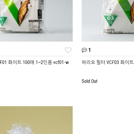
1
01 화이트 100매 1~2인용 vcf01-w
하리오 필터 VCF03 화이트 1
Sold Out