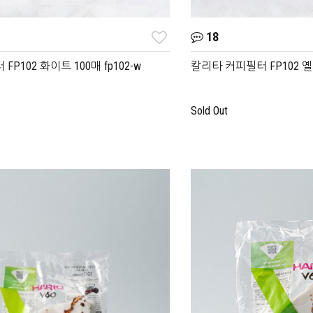
18
P102 화이트 100매 fp102-w
칼리타 커피필터 FP102 옐로우
Sold Out