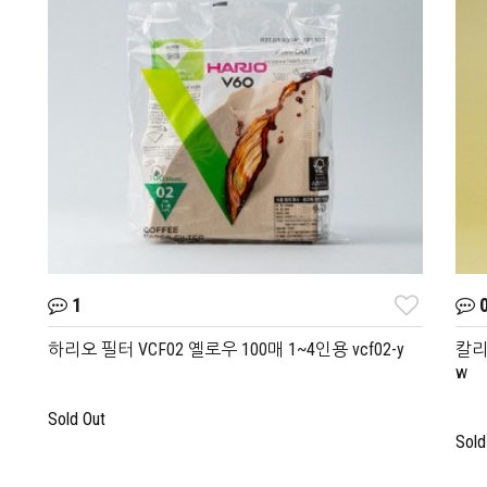
1
하리오 필터 VCF02 옐로우 100매 1~4인용 vcf02-y
칼리타
w
Sold Out
Sold