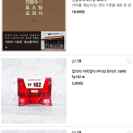
전광수의 로스팅 교과서
커피를 ‘볶는다’는 것의 기준을 세운 한 권
18,000원
18
칼리타 커피필터 FP102 화이트 100매
fp102-w
3,050원
18