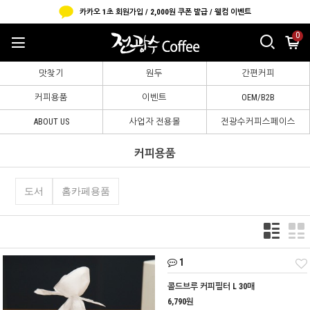
카카오 1초 회원가입 / 2,000원 쿠폰 발급 / 웰컴 이벤트
0
맛찾기
원두
간편커피
커피용품
이벤트
OEM/B2B
ABOUT US
사업자 전용몰
전광수커피스페이스
커피용품
도서
홈카페용품
1
콜드브루 커피필터 L 30매
6,790원