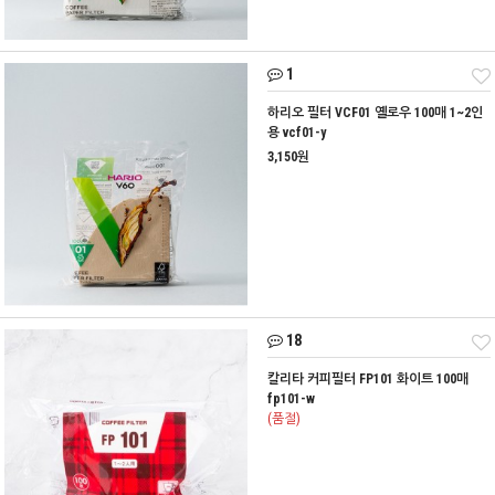
1
하리오 필터 VCF01 옐로우 100매 1~2인
용 vcf01-y
3,150원
18
칼리타 커피필터 FP101 화이트 100매
fp101-w
(품절)