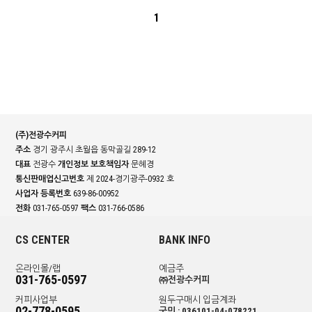
1
(주)전광수커피
주소
경기 광주시 초월읍 동막골길 289-12
대표
전광수
개인정보 보호책임자
문혜경
통신판매업신고번호
제 2024-경기광주-0932 호
사업자 등록번호
639-86-00952
전화
031-765-0597
팩스
031-766-0586
CS CENTER
BANK INFO
온라인몰/랩
예금주
031-765-0597
㈜전광수커피
커피사업부
원두구매시 입금계좌
02-778-0595
국민 : 036101-04-078221