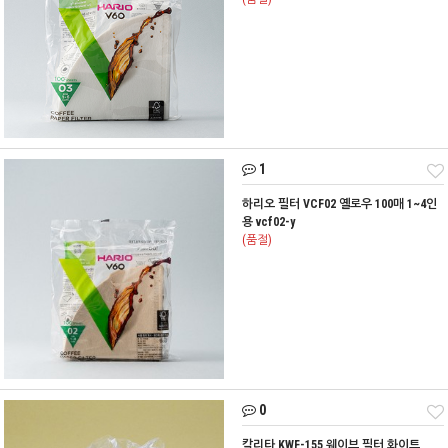
1
하리오 필터 VCF02 옐로우 100매 1~4인
용 vcf02-y
(품절)
0
칼리타 KWF-155 웨이브 필터 화이트