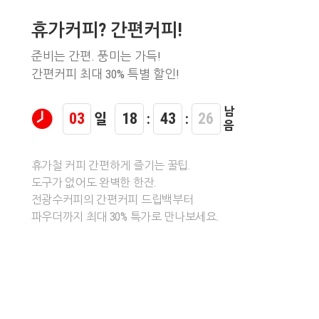
휴가커피? 간편커피!
준비는 간편. 풍미는 가득!
간편커피 최대 30% 특별 할인!
남
03
18
43
25
일
:
:
음
휴가철 커피 간편하게 즐기는 꿀팁.
도구가 없어도 완벽한 한잔.
전광수커피의 간편커피 드립백부터
파우더까지 최대 30% 특가로 만나보세요.