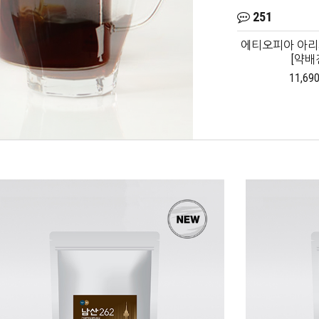
281
251
 [약배전]
전광수데일리커피_과테말라
에티오피아 아리차
[중배전]
[약배
원
12,800원
11,69