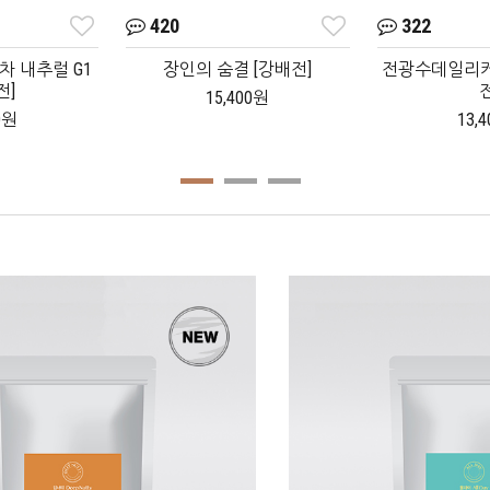
420
322
 내추럴 G1
장인의 숨결 [강배전]
전광수데일리커
전]
전
15,400원
0원
13,