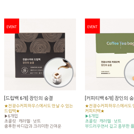
EVENT
EVENT
[드립백 6개] 장인의 숨결
[커피티백 6개] 장인의 
★전광수커피하우스에서도 만날 수 있는
★전광수커피하우스에서도 만
드립백★
커피티백★
▶6개입
▶6개입
초콜릿 · 캐러멜 · 넛트
초콜릿 · 캐러멜 · 넛트
중후한 바디감과 크리미한 긴여운
부드러우면서 깊고 풍부한 