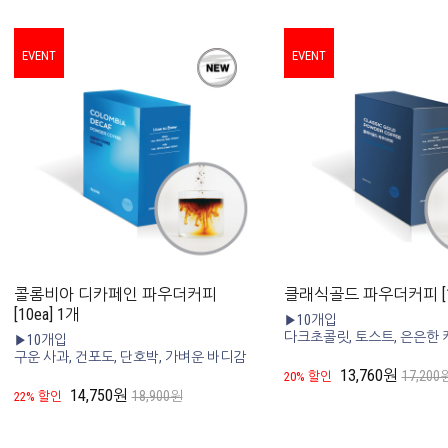
EVENT
EVENT
콜롬비아 디카페인 파우더커피
클래식골드 파우더커피 [10
[10ea] 1개
▶10개입
다크초콜릿, 토스트, 은은한 
▶10개입
구운 사과, 건포도, 단호박, 가벼운 바디감
13,760원
17,200
20% 할인
14,750원
18,900원
22% 할인