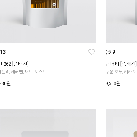
13
9
 262 [중배전]
딥너티 [중배전]
젤리, 캐러멜, 너트, 토스트
구운 호두, 카카오
,830원
9,550원