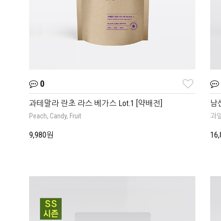
0
과테말라 란초 라스 베가스 Lot.1 [약배전]
남산
Peach, Candy, Fruit
과일
9,980원
16