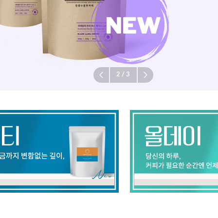
3
/
3