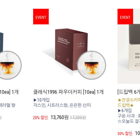
EVENT
EVENT
ea] 1개
클래식1996 파우더커피 [10ea] 1개
[드립백 6
▶10개입
★전광수커피
캐러멜 향
자스민, 시트러스향, 은은한 산미
드립백★
▶6개입
구운 사과 ·
13,760원
원
17,200원
20% 할인
☆오늘도 잘
1
30% 할인