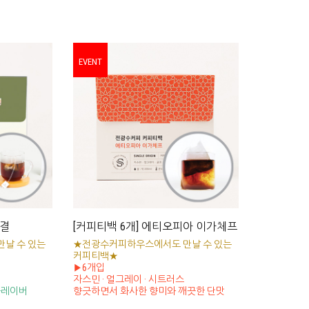
EVENT
숨결
[커피티백 6개] 에티오피아 이가체프
날 수 있는
★전광수커피하우스에서도 만날 수 있는
커피티백★
▶6개입
자스민 · 얼그레이 · 시트러스
플레이버
향긋하면서 화사한 향미와 깨끗한 단맛