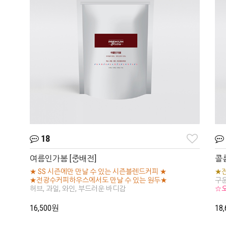
18
여름인가봄 [중배전]
콜
★ SS 시즌에만 만날 수 있는 시즌블렌드커피 ★
★
★전광수커피하우스에서도 만날 수 있는 원두★
구운
허브, 과일, 와인, 부드러운 바디감
☆
16,500원
18