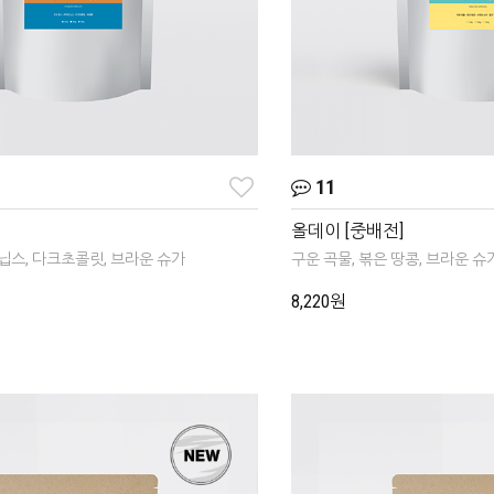
11
올데이 [중배전]
닙스, 다크초콜릿, 브라운 슈가
구운 곡물, 볶은 땅콩, 브라운 슈
8,220원