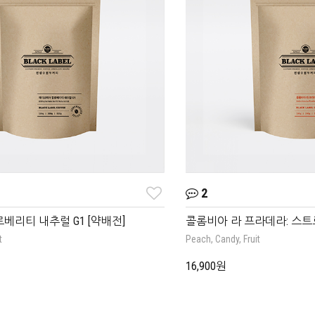
2
베리티 내추럴 G1 [약배전]
콜롬비아 라 프라데라: 스트로
t
Peach, Candy, Fruit
16,900원