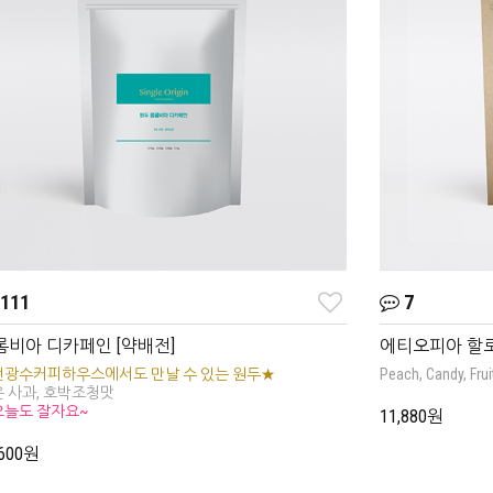
111
7
롬비아 디카페인 [약배전]
에티오피아 할로
전광수커피하우스에서도 만날 수 있는 원두★
Peach, Candy, Frui
 사과, 호박조청맛
오늘도 잘자요~
11,880원
,600원