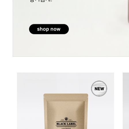
284
111
에티오피아
전광수클래식커피 골드 [강배
콜롬비아 디카페인
전]
전] 500g
18,600
19,800원