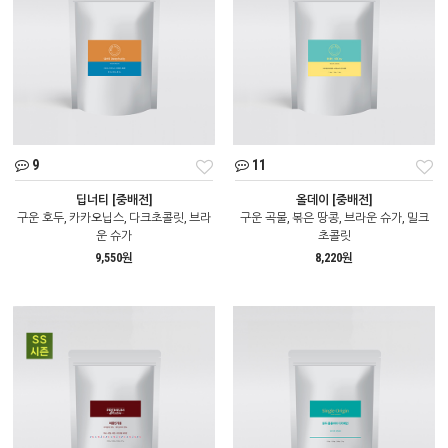
9
11
딥너티 [중배전]
올데이 [중배전]
구운 호두, 카카오닙스, 다크초콜릿, 브라
구운 곡물, 볶은 땅콩, 브라운 슈가, 밀크
운 슈가
초콜릿
9,550원
8,220원