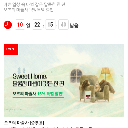
바쁜 일상 속 마법 같은 달콤한 한 잔.
오즈의 마술사 15% 특별 할인!
10
22
15
39
일
:
:
남음
EVENT
오즈의 마술사 [중볶음]