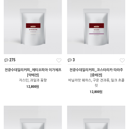
275
3
전광수데일리커피_에티오피아 이가체프
전광수데일리커피_코스타리카 따라주
[약배전]
[중배전]
자스민, 과일과 꽃향
바닐라맛 웨하스, 구운 견과류, 밀크 초콜
릿
12,800원
12,800원