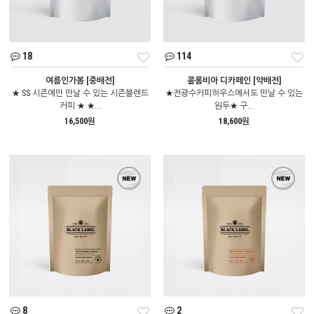
18
114
여름인가봄 [중배전]
콜롬비아 디카페인 [약배전]
★ SS 시즌에만 만날 수 있는 시즌블렌드
★전광수커피하우스에서도 만날 수 있는
커피 ★ ★...
원두★ 구...
16,500원
18,600원
8
2