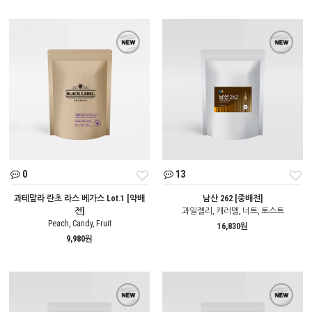
0
13
과테말라 란초 라스 베가스 Lot.1 [약배
남산 262 [중배전]
전]
과일젤리, 캐러멜, 너트, 토스트
Peach, Candy, Fruit
16,830원
9,980원