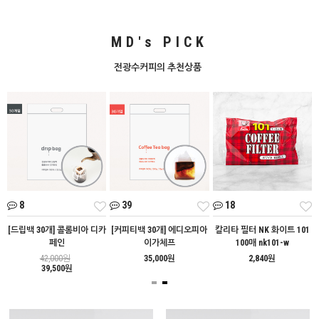
MD's PICK
전광수커피의 추천상품
8
39
18
트
[드립백 30개] 콜롬비아 디카
[커피티백 30개] 에디오피아
칼리타 필터 NK 화이트 101
페인
이가체프
100매 nk101-w
42,000원
35,000원
2,840원
39,500원