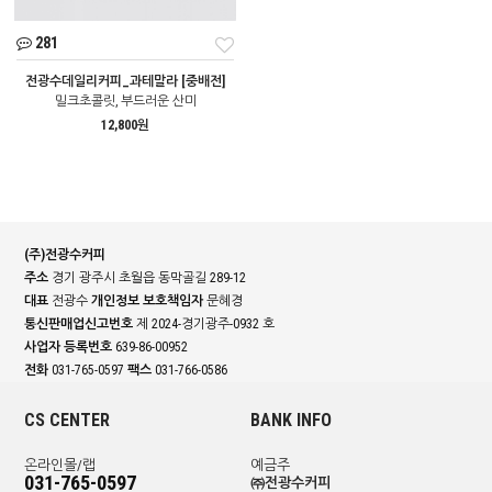
281
전광수데일리커피_과테말라 [중배전]
밀크초콜릿, 부드러운 산미
12,800원
(주)전광수커피
주소
경기 광주시 초월읍 동막골길 289-12
대표
전광수
개인정보 보호책임자
문혜경
통신판매업신고번호
제 2024-경기광주-0932 호
사업자 등록번호
639-86-00952
전화
031-765-0597
팩스
031-766-0586
CS CENTER
BANK INFO
온라인몰/랩
예금주
031-765-0597
㈜전광수커피