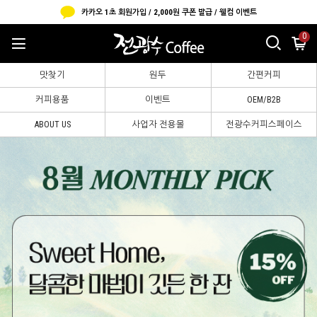
카카오 1초 회원가입 / 2,000원 쿠폰 발급 / 웰컴 이벤트
0
맛찾기
원두
간편커피
커피용품
이벤트
OEM/B2B
ABOUT US
사업자 전용몰
전광수커피스페이스