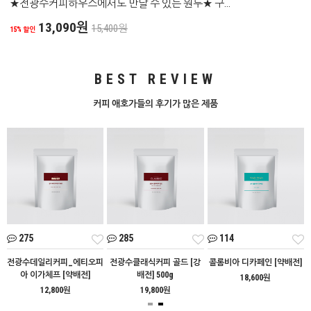
★전광수커피하우스에서도 만날 수 있는 원두★ 구...
13,090원
15,400원
15% 할인
BEST REVIEW
커피 애호가들의 후기가 많은 제품
275
285
114
아
전광수데일리커피_에티오피
전광수클래식커피 골드 [강
콜롬비아 디카페인 [약배전]
아 이가체프 [약배전]
배전] 500g
18,600원
12,800원
19,800원