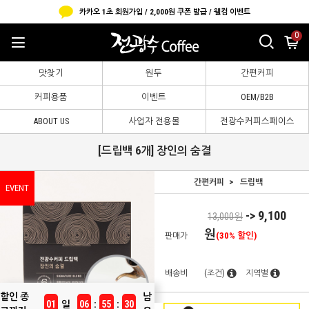
카카오 1초 회원가입 / 2,000원 쿠폰 발급 / 웰컴 이벤트
0
맛찾기
원두
간편커피
커피용품
이벤트
OEM/B2B
ABOUT US
사업자 전용몰
전광수커피스페이스
[드립백 6개] 장인의 숨결
간편커피
드립백
EVENT
-> 9,100
13,000
원
원
(30% 할인)
판매가
배송비
(조건)
지역별
할인 종
남
일
:
:
01
06
55
29