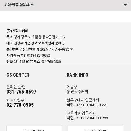
교환/반품/환불/취소
(주)전광수커피
주소
경기 광주시 초월읍 동막골길 289-12
대표
전광수
개인정보 보호책임자
문혜경
통신판매업신고번호
제 2024-경기광주-0932 호
사업자 등록번호
639-86-00952
전화
031-765-0597
팩스
031-766-0586
CS CENTER
BANK INFO
온라인몰/랩
예금주
031-765-0597
㈜전광수커피
커피사업부
원두구매시 입금계좌
02-778-0595
국민 : 036101-04-078221
교육과정 입금계좌
국민 : 281937-04-000799