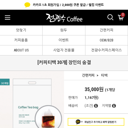
카카오 1초 회원가입 / 2,000원 쿠폰 발급 / 웰컴 이벤트
0
맛찾기
원두
간편커피
커피용품
이벤트
OEM/B2B
ABOUT US
사업자 전용몰
전광수커피스페이스
[커피티백 30개] 장인의 숨결
간편커피
티백
35,000
원
(1개당
1,167원)
판매가
배송비
(조건)
지역별