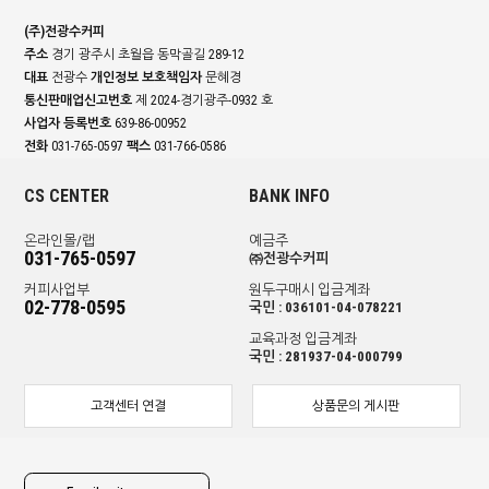
(주)전광수커피
주소
경기 광주시 초월읍 동막골길 289-12
대표
전광수
개인정보 보호책임자
문혜경
통신판매업신고번호
제 2024-경기광주-0932 호
사업자 등록번호
639-86-00952
전화
031-765-0597
팩스
031-766-0586
CS CENTER
BANK INFO
온라인몰/랩
예금주
031-765-0597
㈜전광수커피
커피사업부
원두구매시 입금계좌
02-778-0595
국민 : 036101-04-078221
교육과정 입금계좌
국민 : 281937-04-000799
고객센터 연결
상품문의 게시판