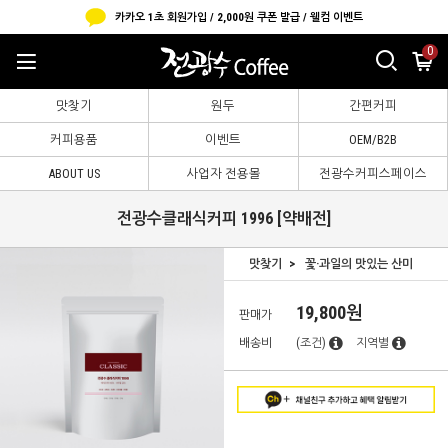
카카오 1초 회원가입 / 2,000원 쿠폰 발급 / 웰컴 이벤트
0
맛찾기
원두
간편커피
커피용품
이벤트
OEM/B2B
ABOUT US
사업자 전용몰
전광수커피스페이스
전광수클래식커피 1996 [약배전]
맛찾기
꽃·과일의 맛있는 산미
19,800원
판매가
배송비
(조건)
지역별