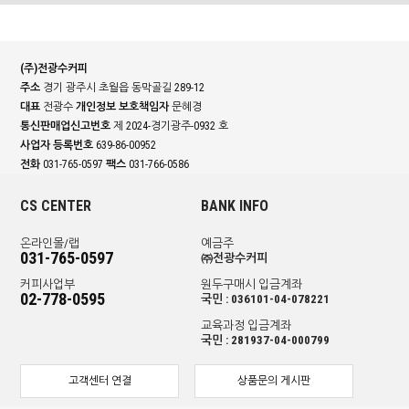
(주)전광수커피
주소
경기 광주시 초월읍 동막골길 289-12
대표
전광수
개인정보 보호책임자
문혜경
통신판매업신고번호
제 2024-경기광주-0932 호
사업자 등록번호
639-86-00952
전화
031-765-0597
팩스
031-766-0586
CS CENTER
BANK INFO
온라인몰/랩
예금주
031-765-0597
㈜전광수커피
커피사업부
원두구매시 입금계좌
02-778-0595
국민 : 036101-04-078221
교육과정 입금계좌
국민 : 281937-04-000799
고객센터 연결
상품문의 게시판