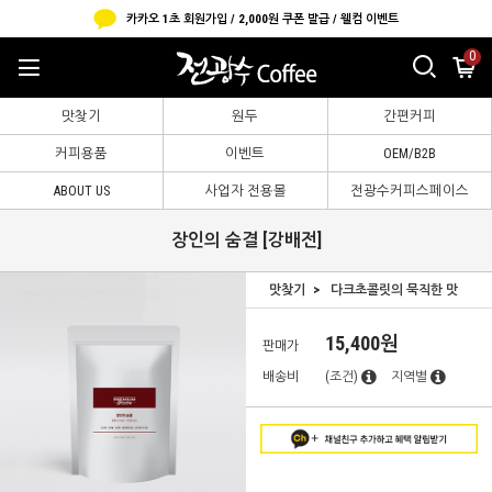
카카오 1초 회원가입 / 2,000원 쿠폰 발급 / 웰컴 이벤트
0
맛찾기
원두
간편커피
커피용품
이벤트
OEM/B2B
ABOUT US
사업자 전용몰
전광수커피스페이스
장인의 숨결 [강배전]
맛찾기
다크초콜릿의 묵직한 맛
15,400원
판매가
배송비
(조건)
지역별