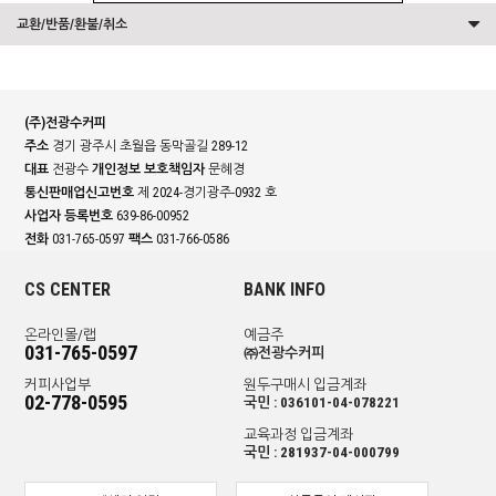
교환/반품/환불/취소
(주)전광수커피
주소
경기 광주시 초월읍 동막골길 289-12
대표
전광수
개인정보 보호책임자
문혜경
통신판매업신고번호
제 2024-경기광주-0932 호
사업자 등록번호
639-86-00952
전화
031-765-0597
팩스
031-766-0586
CS CENTER
BANK INFO
온라인몰/랩
예금주
031-765-0597
㈜전광수커피
커피사업부
원두구매시 입금계좌
02-778-0595
국민 : 036101-04-078221
교육과정 입금계좌
국민 : 281937-04-000799