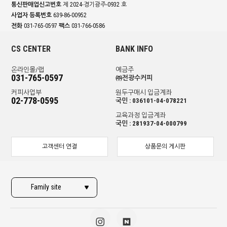
통신판매업신고번호
제 2024-경기광주-0932 호
사업자 등록번호
639-86-00952
전화
031-765-0597
팩스
031-766-0586
CS CENTER
BANK INFO
온라인몰/랩
예금주
031-765-0597
㈜전광수커피
커피사업부
원두구매시 입금계좌
02-778-0595
국민 : 036101-04-078221
교육과정 입금계좌
국민 : 281937-04-000799
고객센터 연결
상품문의 게시판
Family site