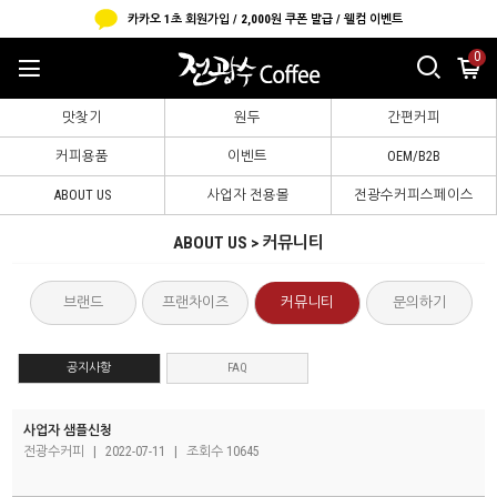
카카오 1초 회원가입 / 2,000원 쿠폰 발급 / 웰컴 이벤트
0
맛찾기
원두
간편커피
커피용품
이벤트
OEM/B2B
ABOUT US
사업자 전용몰
전광수커피스페이스
ABOUT US > 커뮤니티
브랜드
프랜차이즈
커뮤니티
문의하기
공지사항
FAQ
사업자 샘플신청
전광수커피
|
2022-07-11
|
조회수 10645