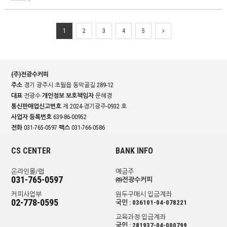
1
2
3
4
5
(주)전광수커피
주소
경기 광주시 초월읍 동막골길 289-12
대표
전광수
개인정보 보호책임자
문혜경
통신판매업신고번호
제 2024-경기광주-0932 호
사업자 등록번호
639-86-00952
전화
031-765-0597
팩스
031-766-0586
CS CENTER
BANK INFO
온라인몰/랩
예금주
031-765-0597
㈜전광수커피
커피사업부
원두구매시 입금계좌
02-778-0595
국민 : 036101-04-078221
교육과정 입금계좌
국민 : 281937-04-000799