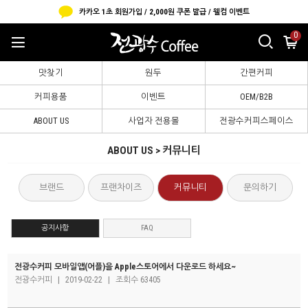
카카오 1초 회원가입 / 2,000원 쿠폰 발급 / 웰컴 이벤트
0
맛찾기
원두
간편커피
커피용품
이벤트
OEM/B2B
ABOUT US
사업자 전용몰
전광수커피스페이스
ABOUT US > 커뮤니티
브랜드
프랜차이즈
커뮤니티
문의하기
공지사항
FAQ
전광수커피 모바일앱(어플)을 Apple스토어에서 다운로드 하세요~
전광수커피
|
2019-02-22
|
조회수 63405