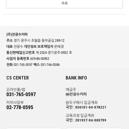
목록
(주)전광수커피
주소
경기 광주시 초월읍 동막골길 289-12
대표
전광수
개인정보 보호책임자
문혜경
통신판매업신고번호
제 2024-경기광주-0932 호
사업자 등록번호
639-86-00952
전화
031-765-0597
팩스
031-766-0586
CS CENTER
BANK INFO
온라인몰/랩
예금주
031-765-0597
㈜전광수커피
커피사업부
원두구매시 입금계좌
02-778-0595
국민 : 036101-04-078221
교육과정 입금계좌
국민 : 281937-04-000799