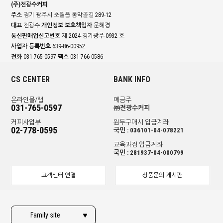
(주)전광수커피
주소
경기 광주시 초월읍 동막골길 289-12
대표
전광수
개인정보 보호책임자
문혜경
통신판매업신고번호
제 2024-경기광주-0932 호
사업자 등록번호
639-86-00952
전화
031-765-0597
팩스
031-766-0586
CS CENTER
BANK INFO
온라인몰/랩
예금주
031-765-0597
㈜전광수커피
커피사업부
원두구매시 입금계좌
02-778-0595
국민 : 036101-04-078221
교육과정 입금계좌
국민 : 281937-04-000799
고객센터 연결
상품문의 게시판
Family site