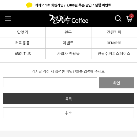
카카오 1초 회원가입 / 2,000원 쿠폰 발급 / 웰컴 이벤트
0
맛찾기
원두
간편커피
커피용품
이벤트
OEM/B2B
ABOUT US
사업자 전용몰
전광수커피스페이스
B2B 샘플신청
게시글 작성 시 입력한 비밀번호를 입력해 주세요.
확인
목록
취소