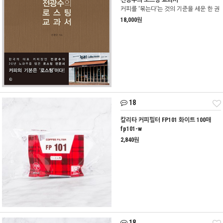
전광수의 로스팅 교과서
커피를 ‘볶는다’는 것의 기준을 세운 한 권
18,000원
18
칼리타 커피필터 FP101 화이트 100매
fp101-w
2,840원
18