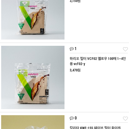
3,150원
1
하리오 필터 VCF02 옐로우 100매 1~4인
용 vcf02-y
3,470원
0
칼리타 KWF-155 웨이브 필터 화이트