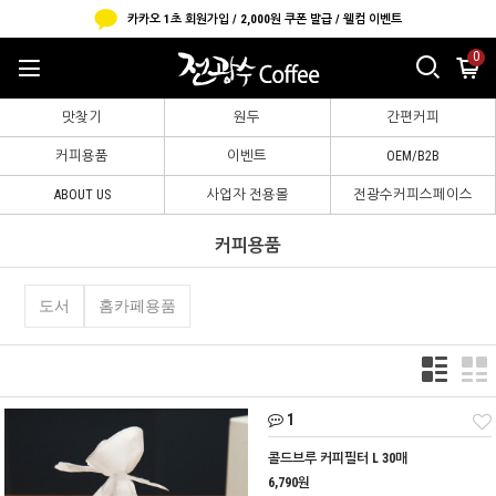
카카오 1초 회원가입 / 2,000원 쿠폰 발급 / 웰컴 이벤트
0
맛찾기
원두
간편커피
커피용품
이벤트
OEM/B2B
ABOUT US
사업자 전용몰
전광수커피스페이스
커피용품
도서
홈카페용품
1
콜드브루 커피필터 L 30매
6,790원