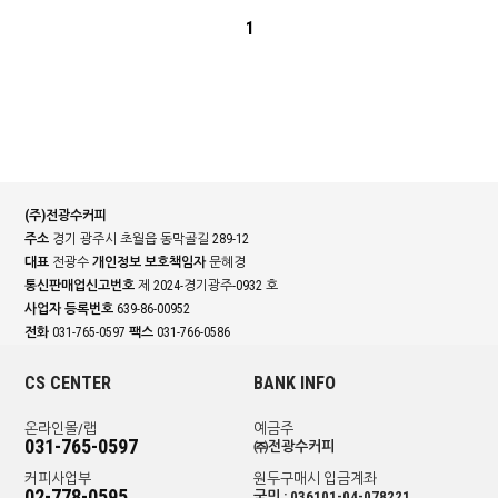
1
(주)전광수커피
주소
경기 광주시 초월읍 동막골길 289-12
대표
전광수
개인정보 보호책임자
문혜경
통신판매업신고번호
제 2024-경기광주-0932 호
사업자 등록번호
639-86-00952
전화
031-765-0597
팩스
031-766-0586
CS CENTER
BANK INFO
온라인몰/랩
예금주
031-765-0597
㈜전광수커피
커피사업부
원두구매시 입금계좌
02-778-0595
국민 : 036101-04-078221