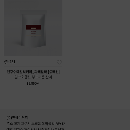
281
전광수데일리커피_과테말라 [중배전]
밀크초콜릿, 부드러운 산미
12,800원
(주)전광수커피
주소
경기 광주시 초월읍 동막골길 289-12