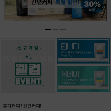
휴가커피? 간편커피!