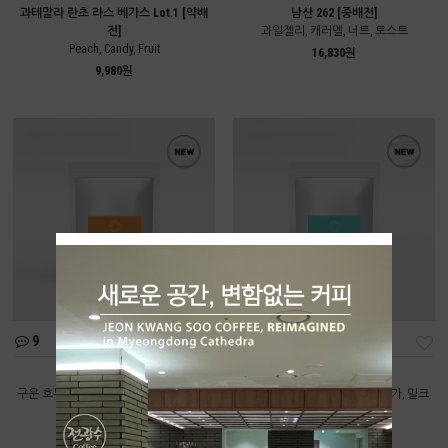
과테말라 란초 라스 베가스 Lot.1 [약배
남산 262 [중배전]
전]
과일젤리, 캐러멜, 너트, 토스트
Peach, Candy, Fruit
16,830원
9,980원
9
11
딥너티 [중배전]
올데이 [중배전]
구운 호두, 카카오닙스, 다크초콜릿, 브라
구운 곡물, 볶은 땅콩, 브라운 슈가, 밀크
운 슈가
초콜릿
9,550원
8,220원