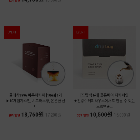
18,900원
22% 할인
EVENT
EVENT
클래식1996 파우더커피 [10ea] 1개
[드립백 6개] 콜롬비아 디카페인
▶10개입자스민, 시트러스향, 은은한 산
★전광수커피하우스에서도 만날 수 있는
미
드립백★...
13,760원
10,500원
17,200원
15,000원
20% 할인
30% 할인