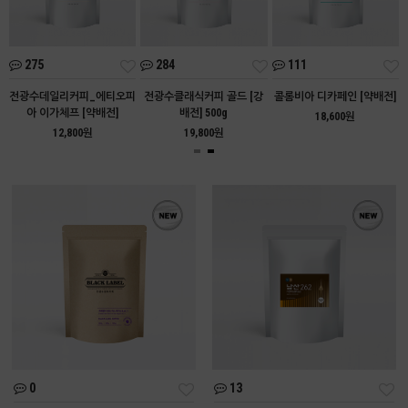
275
284
111
아
전광수데일리커피_에티오피
전광수클래식커피 골드 [강
콜롬비아 디카페인 [약배전]
아 이가체프 [약배전]
배전] 500g
18,600원
12,800원
19,800원
0
13