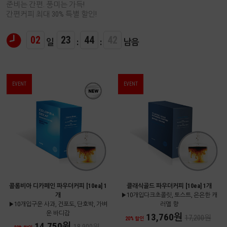
준비는 간편. 풍미는 가득!
간편커피 최대 30% 특별 할인!
02
23
44
41
일
:
:
남음
EVENT
EVENT
콜롬비아 디카페인 파우더커피 [10ea] 1
클래식골드 파우더커피 [10ea] 1개
개
▶10개입다크초콜릿, 토스트, 은은한 캐
▶10개입구운 사과, 건포도, 단호박, 가벼
러멜 향
운 바디감
13,760원
17,200원
20% 할인
14,750원