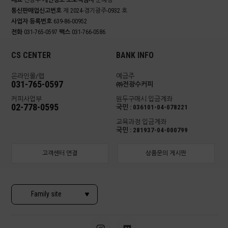
대표
전광수
개인정보 보호책임자
문혜경
통신판매업신고번호
제 2024-경기광주-0932 호
사업자 등록번호
639-86-00952
전화
031-765-0597
팩스
031-766-0586
CS CENTER
BANK INFO
온라인몰/랩
예금주
031-765-0597
㈜전광수커피
커피사업부
원두구매시 입금계좌
02-778-0595
국민 : 036101-04-078221
교육과정 입금계좌
국민 : 281937-04-000799
고객센터 연결
상품문의 게시판
Family site