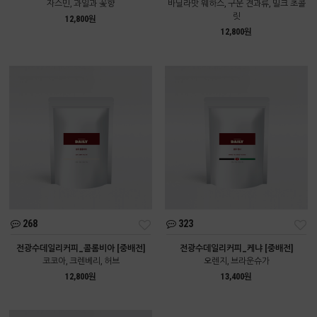
자스민, 과일과 꽃향
바닐라맛 웨하스, 구운 견과류, 밀크 초콜
릿
12,800원
12,800원
268
323
전광수데일리커피_콜롬비아 [중배전]
전광수데일리커피_케냐 [중배전]
코코아, 크렌베리, 허브
오렌지, 브라운슈가
12,800원
13,400원