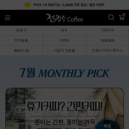
카카오 1초 회원가입 / 2,000원 쿠폰 발급 / 웰컴 이벤트
0
맛찾기
원두
간편커피
커피용품
이벤트
OEM/B2B
ABOUT US
사업자 전용몰
전광수커피스페이스