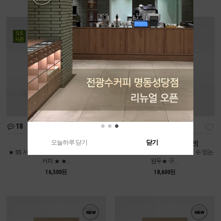
18
111
오늘하루 닫기
닫기
여름인가봄 [중배전]
콜롬비아 디카페인 [약배전]
★ SS 시즌에만 만날 수 있는 시즌블렌드
★전광수커피하우스에서도 만날 수 있는
커피 ★ ★...
원두★ 구...
16,500원
18,600원