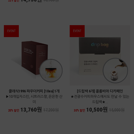
18,900원
22% 할인
EVENT
EVENT
클래식1996 파우더커피 [10ea] 1개
[드립백 6개] 콜롬비아 디카페인
▶10개입자스민, 시트러스향, 은은한 산
★전광수커피하우스에서도 만날 수 있는
미
드립백★...
13,760원
10,500원
17,200원
15,000원
20% 할인
30% 할인