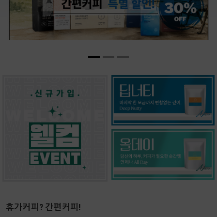
휴가커피? 간편커피!