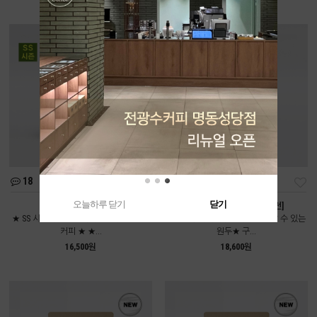
18
111
오늘하루 닫기
닫기
여름인가봄 [중배전]
콜롬비아 디카페인 [약배전]
★ SS 시즌에만 만날 수 있는 시즌블렌드
★전광수커피하우스에서도 만날 수 있는
커피 ★ ★...
원두★ 구...
16,500원
18,600원