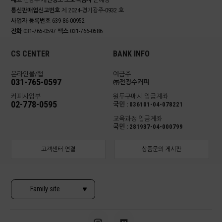
대표
전광수
개인정보 보호책임자
문혜경
통신판매업신고번호
제 2024-경기광주-0932 호
사업자 등록번호
639-86-00952
전화
031-765-0597
팩스
031-766-0586
CS CENTER
BANK INFO
온라인몰/랩
예금주
031-765-0597
㈜전광수커피
커피사업부
원두구매시 입금계좌
02-778-0595
국민 : 036101-04-078221
교육과정 입금계좌
국민 : 281937-04-000799
고객센터 연결
상품문의 게시판
Family site