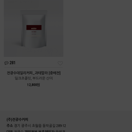
281
전광수데일리커피_과테말라 [중배전]
밀크초콜릿, 부드러운 산미
12,800원
(주)전광수커피
주소
경기 광주시 초월읍 동막골길 289-12