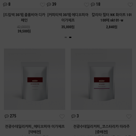
8
39
18
트
[드립백 30개] 콜롬비아 디카
[커피티백 30개] 에디오피아
칼리타 필터 NK 화이트 101
페인
이가체프
100매 nk101-w
42,000원
35,000원
2,840원
39,500원
275
3
전광수데일리커피_에티오피아 이가체프
전광수데일리커피_코스타리카 따라주
[약배전]
[중배전]