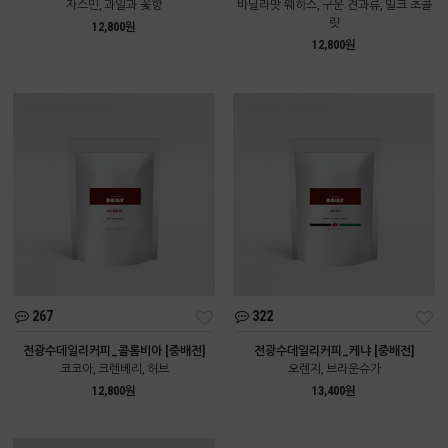
자스민, 과일과 꽃향
바닐라맛 웨하스, 구운 견과류, 밀크 초콜
릿
12,800원
12,800원
267
322
전광수데일리커피_콜롬비아 [중배전]
전광수데일리커피_케냐 [중배전]
코코아, 크렌베리, 허브
오렌지, 브라운슈가
12,800원
13,400원