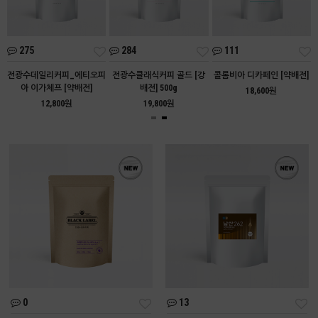
275
284
111
아
전광수데일리커피_에티오피
전광수클래식커피 골드 [강
콜롬비아 디카페인 [약배전]
아 이가체프 [약배전]
배전] 500g
18,600원
12,800원
19,800원
0
13