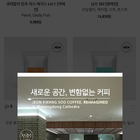
과테말라 란초 라스 베가스 Lot.1 [약배
남산 262 [중배전]
전]
과일젤리, 캐러멜, 너트, 토스트
Peach, Candy, Fruit
16,830원
9,980원
9
11
딥너티 [중배전]
올데이 [중배전]
구운 호두, 카카오닙스, 다크초콜릿, 브라
구운 곡물, 볶은 땅콩, 브라운 슈가, 밀크
운 슈가
초콜릿
9,550원
8,220원