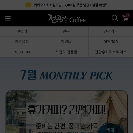
카카오 1초 회원가입 / 2,000원 쿠폰 발급 / 웰컴 이벤트
0
맛찾기
원두
간편커피
커피용품
이벤트
OEM/B2B
ABOUT US
사업자 전용몰
전광수커피스페이스