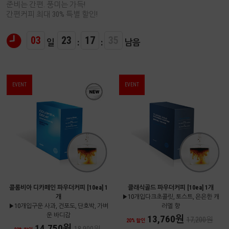
준비는 간편. 풍미는 가득!
간편커피 최대 30% 특별 할인!
03
23
17
34
일
:
:
남음
EVENT
EVENT
콜롬비아 디카페인 파우더커피 [10ea] 1
클래식골드 파우더커피 [10ea] 1개
개
▶10개입다크초콜릿, 토스트, 은은한 캐
▶10개입구운 사과, 건포도, 단호박, 가벼
러멜 향
운 바디감
13,760원
17,200원
20% 할인
14,750원