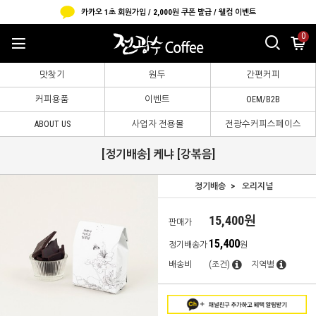
카카오 1초 회원가입 / 2,000원 쿠폰 발급 / 웰컴 이벤트
0
맛찾기
원두
간편커피
커피용품
이벤트
OEM/B2B
ABOUT US
사업자 전용몰
전광수커피스페이스
[정기배송] 케냐 [강볶음]
정기배송
오리지널
15,400원
판매가
15,400
정기배송가
원
배송비
(조건)
지역별