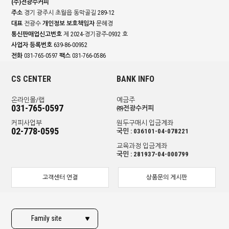
(주)전광수커피
주소
경기 광주시 초월읍 동막골길 289-12
대표
전광수
개인정보 보호책임자
문혜경
통신판매업신고번호
제 2024-경기광주-0932 호
사업자 등록번호
639-86-00952
전화
031-765-0597
팩스
031-766-0586
CS CENTER
BANK INFO
온라인몰/랩
예금주
031-765-0597
㈜전광수커피
커피사업부
원두구매시 입금계좌
02-778-0595
국민 : 036101-04-078221
교육과정 입금계좌
국민 : 281937-04-000799
고객센터 연결
상품문의 게시판
Family site