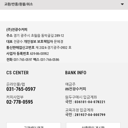
교환/반품/환불/취소
(주)전광수커피
주소
경기 광주시 초월읍 동막골길 289-12
대표
전광수
개인정보 보호책임자
문혜경
통신판매업신고번호
제 2024-경기광주-0932 호
사업자 등록번호
639-86-00952
전화
031-765-0597
팩스
031-766-0586
CS CENTER
BANK INFO
온라인몰/랩
예금주
031-765-0597
㈜전광수커피
커피사업부
원두구매시 입금계좌
02-778-0595
국민 : 036101-04-078221
교육과정 입금계좌
국민 : 281937-04-000799
고객센터 연결
상품문의 게시판