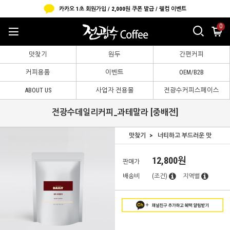
카카오 1초 회원가입 / 2,000원 쿠폰 발급 / 웰컴 이벤트
0
맛찾기
원두
간편커피
커피용품
이벤트
OEM/B2B
ABOUT US
사업자 전용몰
전광수커피스페이스
전광수데일리커피_과테말라 [중배전]
맛찾기
너티하고 부드러운 맛
12,800원
판매가
배송비
(조건)
지역별