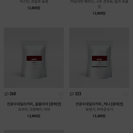
자스민, 과일과 꽃향
바닐라맛 웨하스, 구운 견과류, 밀크 초콜
릿
12,800원
12,800원
268
323
전광수데일리커피_콜롬비아 [중배전]
전광수데일리커피_케냐 [중배전]
코코아, 크렌베리, 허브
오렌지, 브라운슈가
12,800원
13,400원