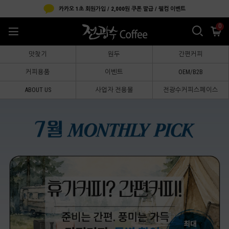
카카오 1초 회원가입 / 2,000원 쿠폰 발급 / 웰컴 이벤트
0
맛찾기
원두
간편커피
커피용품
이벤트
OEM/B2B
ABOUT US
사업자 전용몰
전광수커피스페이스