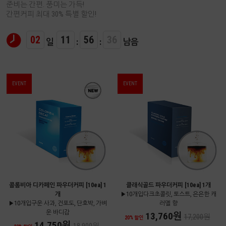
준비는 간편. 풍미는 가득!
간편커피 최대 30% 특별 할인!
02
11
56
36
일
:
:
남음
EVENT
EVENT
콜롬비아 디카페인 파우더커피 [10ea] 1
클래식골드 파우더커피 [10ea] 1개
개
▶10개입다크초콜릿, 토스트, 은은한 캐
▶10개입구운 사과, 건포도, 단호박, 가벼
러멜 향
운 바디감
13,760원
17,200원
20% 할인
14,750원