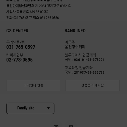
대표
전광수
개인정보 보호책임자
문혜경
통신판매업신고번호
제 2024-경기광주-0932 호
사업자 등록번호
639-86-00952
전화
031-765-0597
팩스
031-766-0586
CS CENTER
BANK INFO
온라인몰/랩
예금주
031-765-0597
㈜전광수커피
커피사업부
원두구매시 입금계좌
02-778-0595
국민 : 036101-04-078221
교육과정 입금계좌
국민 : 281937-04-000799
고객센터 연결
상품문의 게시판
Family site