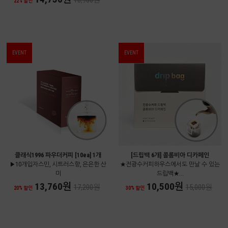
18,900원
22% 할인
EVENT
EVENT
클래식1996 파우더커피 [10ea] 1개
[드립백 6개] 콜롬비아 디카페인
▶10개입자스민, 시트러스향, 은은한 산
★전광수커피하우스에서도 만날 수 있는
미
드립백★...
13,760원
10,500원
17,200원
15,000원
20% 할인
30% 할인