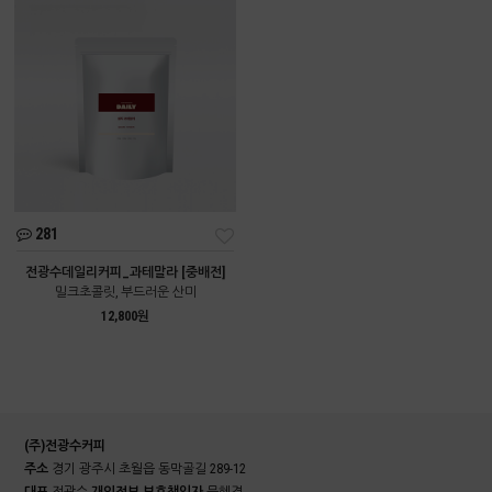
281
전광수데일리커피_과테말라 [중배전]
밀크초콜릿, 부드러운 산미
12,800원
(주)전광수커피
주소
경기 광주시 초월읍 동막골길 289-12