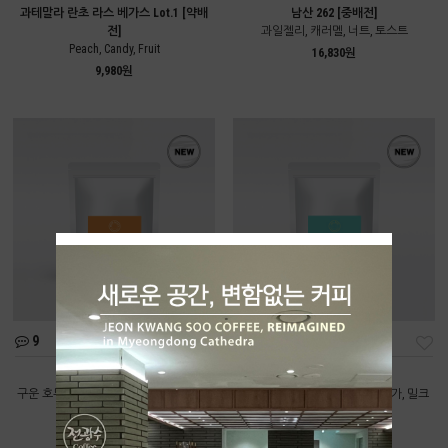
과테말라 란초 라스 베가스 Lot.1 [약배
남산 262 [중배전]
전]
과일젤리, 캐러멜, 너트, 토스트
Peach, Candy, Fruit
16,830원
9,980원
9
11
딥너티 [중배전]
올데이 [중배전]
구운 호두, 카카오닙스, 다크초콜릿, 브라
구운 곡물, 볶은 땅콩, 브라운 슈가, 밀크
운 슈가
초콜릿
9,550원
8,220원