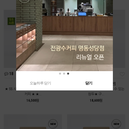
18
111
오늘하루 닫기
닫기
여름인가봄 [중배전]
콜롬비아 디카페인 [약배전]
★ SS 시즌에만 만날 수 있는 시즌블렌드
★전광수커피하우스에서도 만날 수 있는
커피 ★ ★...
원두★ 구...
16,500원
18,600원