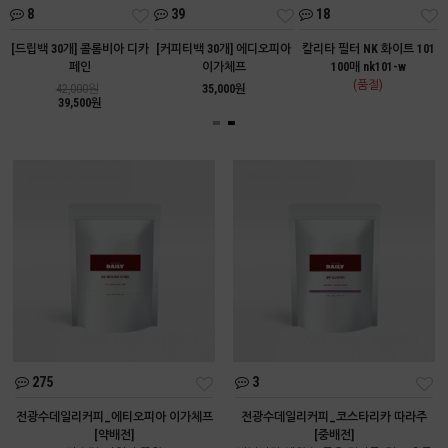
8
39
18
트
[드립백 30개] 콜롬비아 디카
[커피티백 30개] 에디오피아
칼리타 필터 NK 화이트 101
페인
이가체프
100매 nk101-w
(품절)
42,000원
35,000원
39,500원
275
3
전광수데일리커피_에티오피아 이가체프
전광수데일리커피_코스타리카 따라주
[약배전]
[중배전]