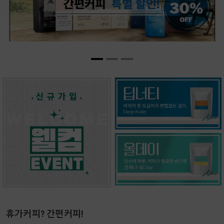
휴가커피? 간편커피!