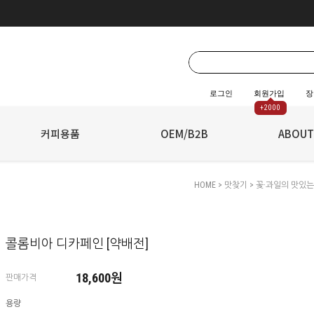
로그인
회원가입
장
+2000
☆
커피용품
☆
OEM/B2B
ABOUT
HOME
>
맛찾기
>
꽃·과일의 맛있는
콜롬비아 디카페인 [약배전]
18,600원
판매가격
용량