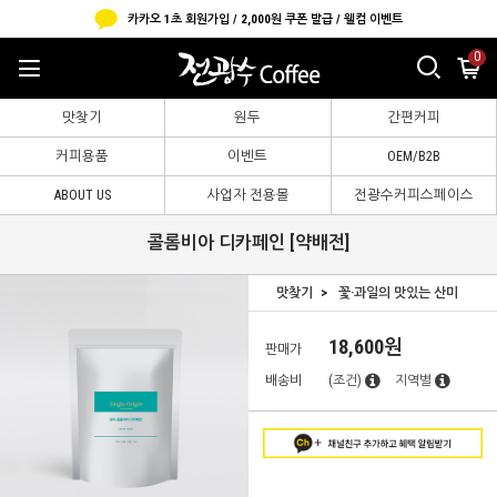
카카오 1초 회원가입 / 2,000원 쿠폰 발급 / 웰컴 이벤트
0
맛찾기
원두
간편커피
커피용품
이벤트
OEM/B2B
ABOUT US
사업자 전용몰
전광수커피스페이스
콜롬비아 디카페인 [약배전]
맛찾기
꽃·과일의 맛있는 산미
18,600원
판매가
배송비
(조건)
지역별