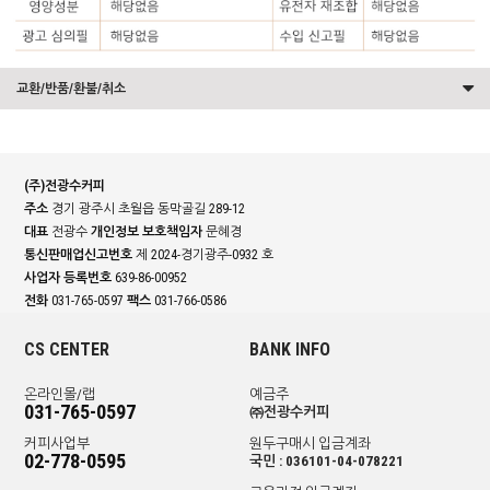
교환/반품/환불/취소
(주)전광수커피
주소
경기 광주시 초월읍 동막골길 289-12
대표
전광수
개인정보 보호책임자
문혜경
통신판매업신고번호
제 2024-경기광주-0932 호
사업자 등록번호
639-86-00952
전화
031-765-0597
팩스
031-766-0586
CS CENTER
BANK INFO
온라인몰/랩
예금주
031-765-0597
㈜전광수커피
커피사업부
원두구매시 입금계좌
02-778-0595
국민 : 036101-04-078221