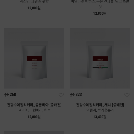
자스민, 과일과 꽃향
바닐라맛 웨하스, 구운 견과류, 밀크 초콜
릿
12,800원
12,800원
268
323
전광수데일리커피_콜롬비아 [중배전]
전광수데일리커피_케냐 [중배전]
코코아, 크렌베리, 허브
오렌지, 브라운슈가
12,800원
13,400원