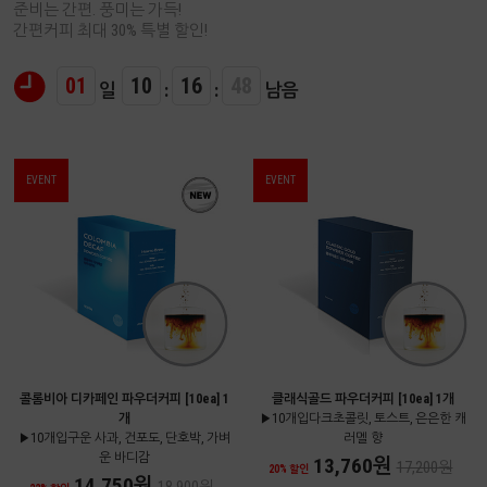
준비는 간편. 풍미는 가득!
간편커피 최대 30% 특별 할인!
01
10
16
47
일
:
:
남음
EVENT
EVENT
콜롬비아 디카페인 파우더커피 [10ea] 1
클래식골드 파우더커피 [10ea] 1개
개
▶10개입다크초콜릿, 토스트, 은은한 캐
▶10개입구운 사과, 건포도, 단호박, 가벼
러멜 향
운 바디감
13,760원
17,200원
20% 할인
14,750원