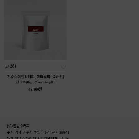
281
전광수데일리커피_과테말라 [중배전]
밀크초콜릿, 부드러운 산미
12,800원
(주)전광수커피
주소
경기 광주시 초월읍 동막골길 289-12