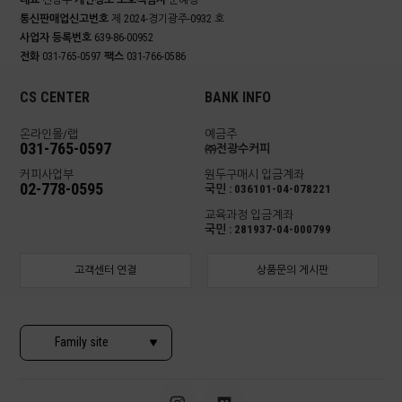
대표
전광수
개인정보 보호책임자
문혜경
통신판매업신고번호
제 2024-경기광주-0932 호
사업자 등록번호
639-86-00952
전화
031-765-0597
팩스
031-766-0586
CS CENTER
BANK INFO
온라인몰/랩
예금주
031-765-0597
㈜전광수커피
커피사업부
원두구매시 입금계좌
02-778-0595
국민 : 036101-04-078221
교육과정 입금계좌
국민 : 281937-04-000799
고객센터 연결
상품문의 게시판
Family site