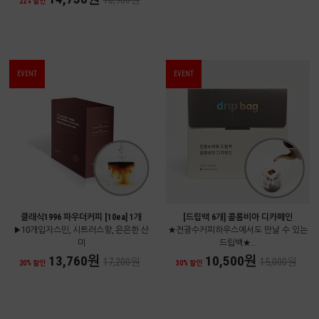
18,900원
22% 할인
EVENT
EVENT
클래식1996 파우더커피 [10ea] 1개
[드립백 6개] 콜롬비아 디카페인
▶10개입자스민, 시트러스향, 은은한 산
★전광수커피하우스에서도 만날 수 있는
미
드립백★...
13,760원
10,500원
17,200원
15,000원
20% 할인
30% 할인