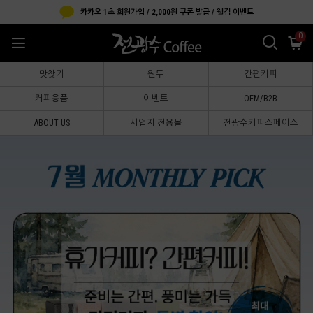
카카오 1초 회원가입 / 2,000원 쿠폰 발급 / 웰컴 이벤트
0
맛찾기
원두
간편커피
커피용품
이벤트
OEM/B2B
ABOUT US
사업자 전용몰
전광수커피스페이스