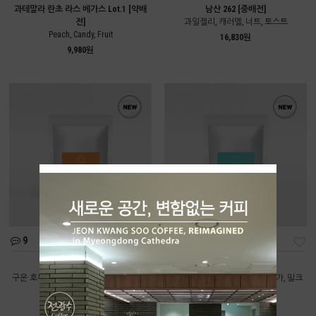
과테말라 란초 라스 베가스 Lot.1 [약배
남산 262 [중배전]
전]
과일젤리, 캐러멜, 너트, 토스트
Peach, Candy, Fruit
16,830원
9,980원
9
11
딥너티 [중배전]
올데이 [중배전]
구운 호두, 카카오닙스, 다크초콜릿, 브라
구운 곡물, 볶은 땅콩, 브라운 슈가, 밀크
운 슈가
초콜릿
9,550원
8,220원