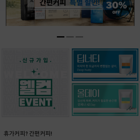
휴가커피? 간편커피!