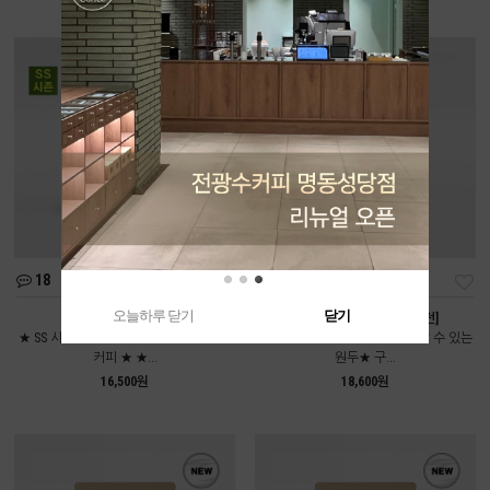
18
112
오늘하루 닫기
닫기
여름인가봄 [중배전]
콜롬비아 디카페인 [약배전]
★ SS 시즌에만 만날 수 있는 시즌블렌드
★전광수커피하우스에서도 만날 수 있는
커피 ★ ★...
원두★ 구...
16,500원
18,600원