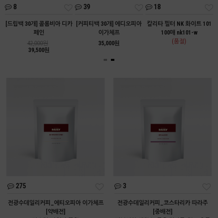
8
39
18
트
[드립백 30개] 콜롬비아 디카
[커피티백 30개] 에디오피아
칼리타 필터 NK 화이트 101
페인
이가체프
100매 nk101-w
(품절)
42,000원
35,000원
39,500원
275
3
전광수데일리커피_에티오피아 이가체프
전광수데일리커피_코스타리카 따라주
[약배전]
[중배전]