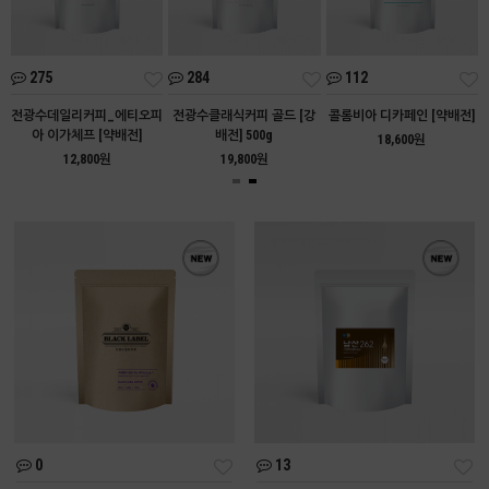
275
284
112
아
전광수데일리커피_에티오피
전광수클래식커피 골드 [강
콜롬비아 디카페인 [약배전]
아 이가체프 [약배전]
배전] 500g
18,600원
12,800원
19,800원
0
13