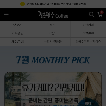
카카오 1초 회원가입 / 2,000원 쿠폰 발급 / 웰컴 이벤트
0
맛찾기
원두
간편커피
커피용품
이벤트
OEM/B2B
ABOUT US
사업자 전용몰
전광수커피스페이스