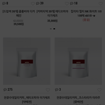
8
39
18
트
[드립백 30개] 콜롬비아 디카
[커피티백 30개] 에디오피아
칼리타 필터 NK 화이트 101
페인
이가체프
100매 nk101-w
(품절)
42,000원
35,000원
39,500원
275
3
전광수데일리커피_에티오피아 이가체프
전광수데일리커피_코스타리카 따라주
[약배전]
[중배전]