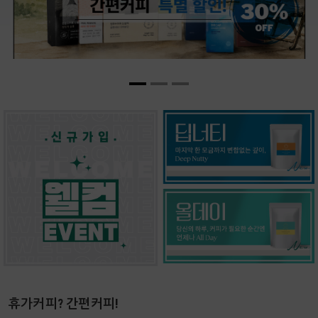
휴가커피? 간편커피!