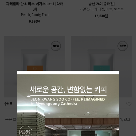
과테말라 란초 라스 베가스 Lot.1 [약배
남산 262 [중배전]
전]
과일젤리, 캐러멜, 너트, 토스트
Peach, Candy, Fruit
16,830원
9,980원
9
11
딥너티 [중배전]
올데이 [중배전]
구운 호두, 카카오닙스, 다크초콜릿, 브라
구운 곡물, 볶은 땅콩, 브라운 슈가, 밀크
운 슈가
초콜릿
9,550원
8,220원