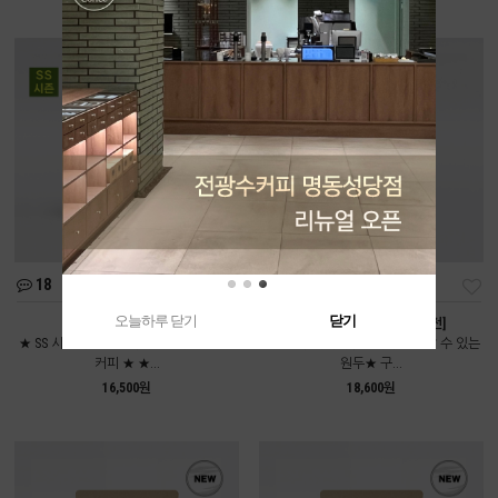
18
111
오늘하루 닫기
닫기
여름인가봄 [중배전]
콜롬비아 디카페인 [약배전]
★ SS 시즌에만 만날 수 있는 시즌블렌드
★전광수커피하우스에서도 만날 수 있는
커피 ★ ★...
원두★ 구...
16,500원
18,600원