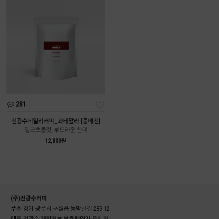
281
전광수데일리커피_과테말라 [중배전]
밀크초콜릿, 부드러운 산미
12,800원
(주)전광수커피
주소
경기 광주시 초월읍 동막골길 289-12