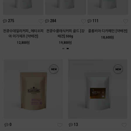
275
284
111
아
전광수데일리커피_에티오피
전광수클래식커피 골드 [강
콜롬비아 디카페인 [약배전]
아 이가체프 [약배전]
배전] 500g
18,600원
12,800원
19,800원
0
13