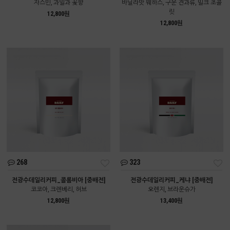
자스민, 과일과 꽃향
바닐라맛 웨하스, 구운 견과류, 밀크 초콜
릿
12,800원
12,800원
268
323
전광수데일리커피_콜롬비아 [중배전]
전광수데일리커피_케냐 [중배전]
코코아, 크렌베리, 허브
오렌지, 브라운슈가
12,800원
13,400원