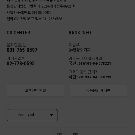
대표
전광수
개인정보 보호책임자
문혜경
통신판매업신고번호
제 2024-경기광주-0932 호
사업자 등록번호
639-86-00952
전화
031-765-0597
팩스
031-766-0586
CS CENTER
BANK INFO
온라인몰/랩
예금주
031-765-0597
㈜전광수커피
커피사업부
원두구매시 입금계좌
02-778-0595
국민 : 036101-04-078221
교육과정 입금계좌
국민 : 281937-04-000799
고객센터 연결
상품문의 게시판
Family site