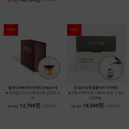
18,900원
22% 할인
EVENT
EVENT
클래식1996 파우더커피 [10ea] 1개
[드립백 6개] 콜롬비아 디카페인
▶10개입자스민, 시트러스향, 은은한 산
★전광수커피하우스에서도 만날 수 있는
미
드립백★...
13,760원
10,500원
17,200원
15,000원
20% 할인
30% 할인