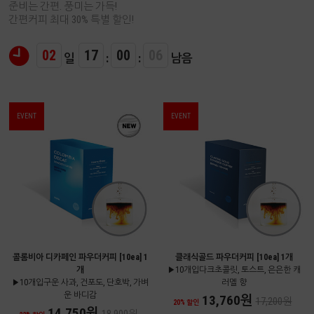
준비는 간편. 풍미는 가득!
간편커피 최대 30% 특별 할인!
02
17
00
05
일
:
:
남음
EVENT
EVENT
콜롬비아 디카페인 파우더커피 [10ea] 1
클래식골드 파우더커피 [10ea] 1개
개
▶10개입다크초콜릿, 토스트, 은은한 캐
▶10개입구운 사과, 건포도, 단호박, 가벼
러멜 향
운 바디감
13,760원
17,200원
20% 할인
14,750원