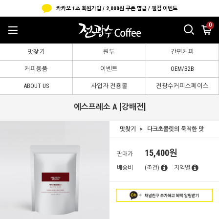
카카오 1초 회원가입 / 2,000원 쿠폰 발급 / 웰컴 이벤트
0
맛찾기
원두
간편커피
커피용품
이벤트
OEM/B2B
ABOUT US
사업자 전용몰
전광수커피스페이스
에스프레소 A [강배전]
맛찾기
다크초콜릿의 묵직한 맛
15,400원
판매가
배송비
(조건)
지역별