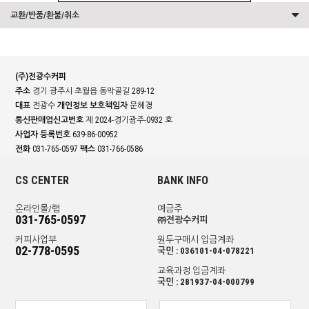
교환/반품/환불/취소
(주)전광수커피
주소
경기 광주시 초월읍 동막골길 289-12
대표
전광수
개인정보 보호책임자
문혜경
통신판매업신고번호
제 2024-경기광주-0932 호
사업자 등록번호
639-86-00952
전화
031-765-0597
팩스
031-766-0586
CS CENTER
BANK INFO
온라인몰/랩
예금주
031-765-0597
㈜전광수커피
커피사업부
원두구매시 입금계좌
02-778-0595
국민 : 036101-04-078221
교육과정 입금계좌
국민 : 281937-04-000799