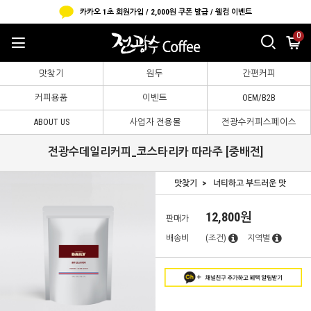
카카오 1초 회원가입 / 2,000원 쿠폰 발급 / 웰컴 이벤트
0
맛찾기
원두
간편커피
커피용품
이벤트
OEM/B2B
ABOUT US
사업자 전용몰
전광수커피스페이스
전광수데일리커피_코스타리카 따라주 [중배전]
맛찾기
너티하고 부드러운 맛
12,800원
판매가
배송비
(조건)
지역별