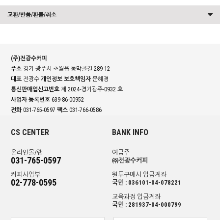
교환/반품/환불/취소
(주)전광수커피
주소
경기 광주시 초월읍 동막골길 289-12
대표
전광수
개인정보 보호책임자
문혜경
통신판매업신고번호
제 2024-경기광주-0932 호
사업자 등록번호
639-86-00952
전화
031-765-0597
팩스
031-766-0586
CS CENTER
BANK INFO
온라인몰/랩
예금주
031-765-0597
㈜전광수커피
커피사업부
원두구매시 입금계좌
02-778-0595
국민 : 036101-04-078221
교육과정 입금계좌
국민 : 281937-04-000799