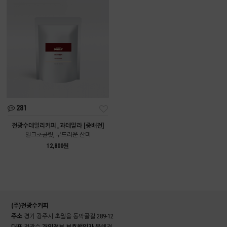
281
전광수데일리커피_과테말라 [중배전]
밀크초콜릿, 부드러운 산미
12,800원
(주)전광수커피
주소
경기 광주시 초월읍 동막골길 289-12