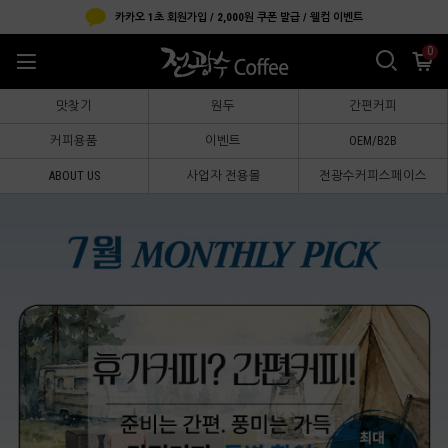
카카오 1초 회원가입 / 2,000원 쿠폰 발급 / 웰컴 이벤트
0
맛찾기
원두
간편커피
커피용품
이벤트
OEM/B2B
ABOUT US
사업자 전용몰
전광수커피스페이스