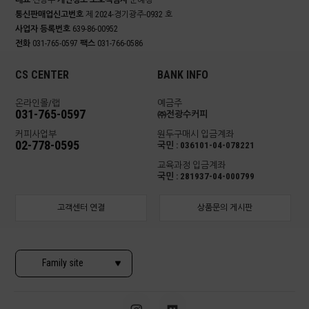
대표
전광수
개인정보 보호책임자
문혜경
통신판매업신고번호
제 2024-경기광주-0932 호
사업자 등록번호
639-86-00952
전화
031-765-0597
팩스
031-766-0586
CS CENTER
BANK INFO
온라인몰/랩
예금주
031-765-0597
㈜전광수커피
커피사업부
원두구매시 입금계좌
02-778-0595
국민 : 036101-04-078221
교육과정 입금계좌
국민 : 281937-04-000799
고객센터 연결
상품문의 게시판
Family site