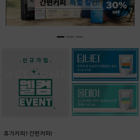
휴가커피? 간편커피!