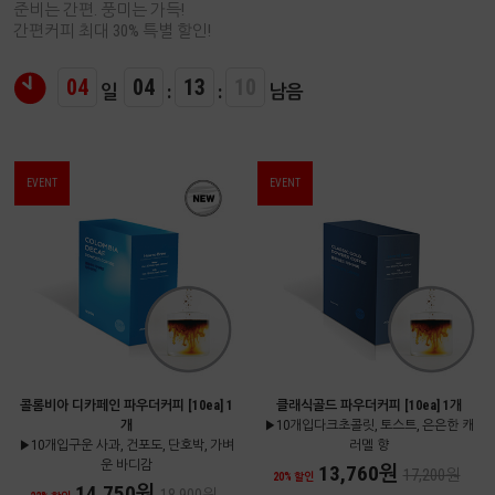
준비는 간편. 풍미는 가득!
간편커피 최대 30% 특별 할인!
04
04
13
09
일
:
:
남음
EVENT
EVENT
콜롬비아 디카페인 파우더커피 [10ea] 1
클래식골드 파우더커피 [10ea] 1개
개
▶10개입다크초콜릿, 토스트, 은은한 캐
▶10개입구운 사과, 건포도, 단호박, 가벼
러멜 향
운 바디감
13,760원
17,200원
20% 할인
14,750원