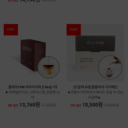
18,900원
22% 할인
EVENT
EVENT
클래식1996 파우더커피 [10ea] 1개
[드립백 6개] 콜롬비아 디카페인
▶10개입자스민, 시트러스향, 은은한 산
★전광수커피하우스에서도 만날 수 있는
미
드립백★...
13,760원
10,500원
17,200원
15,000원
20% 할인
30% 할인