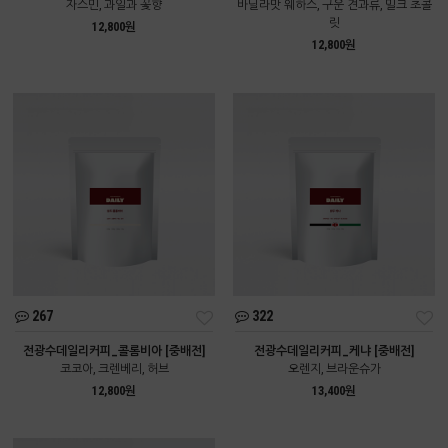
자스민, 과일과 꽃향
바닐라맛 웨하스, 구운 견과류, 밀크 초콜
릿
12,800원
12,800원
267
322
전광수데일리커피_콜롬비아 [중배전]
전광수데일리커피_케냐 [중배전]
코코아, 크렌베리, 허브
오렌지, 브라운슈가
12,800원
13,400원