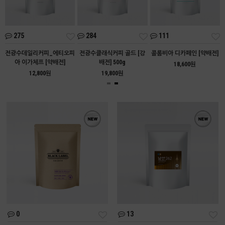
275
284
111
아
전광수데일리커피_에티오피
전광수클래식커피 골드 [강
콜롬비아 디카페인 [약배전]
아 이가체프 [약배전]
배전] 500g
18,600원
12,800원
19,800원
0
13