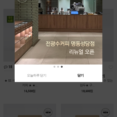
18
111
오늘하루 닫기
닫기
여름인가봄 [중배전]
콜롬비아 디카페인 [약배전]
★ SS 시즌에만 만날 수 있는 시즌블렌드
★전광수커피하우스에서도 만날 수 있는
커피 ★ ★...
원두★ 구...
16,500원
18,600원