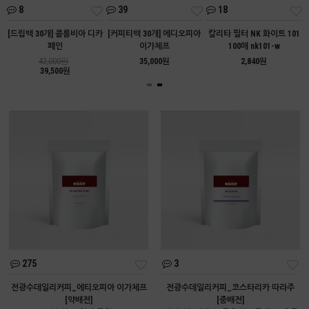
8
39
18
트
[드립백 30개] 콜롬비아 디카
[커피티백 30개] 에디오피아
칼리타 필터 NK 화이트 101
페인
이가체프
100매 nk101-w
42,000원
35,000원
2,840원
39,500원
275
3
전광수데일리커피_에티오피아 이가체프
전광수데일리커피_코스타리카 따라주
[약배전]
[중배전]