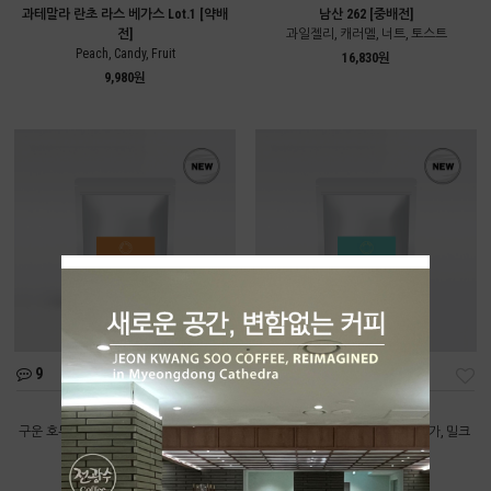
과테말라 란초 라스 베가스 Lot.1 [약배
남산 262 [중배전]
전]
과일젤리, 캐러멜, 너트, 토스트
Peach, Candy, Fruit
16,830원
9,980원
9
11
딥너티 [중배전]
올데이 [중배전]
구운 호두, 카카오닙스, 다크초콜릿, 브라
구운 곡물, 볶은 땅콩, 브라운 슈가, 밀크
운 슈가
초콜릿
9,550원
8,220원