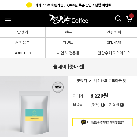
카카오 1초 회원가입 / 2,000원 쿠폰 발급 / 웰컴 이벤트
0
맛찾기
원두
간편커피
커피용품
이벤트
OEM/B2B
ABOUT US
사업자 전용몰
전광수커피스페이스
올데이 [중배전]
맛찾기
너티하고 부드러운 맛
8,220원
판매가
배송비
(조건)
지역별