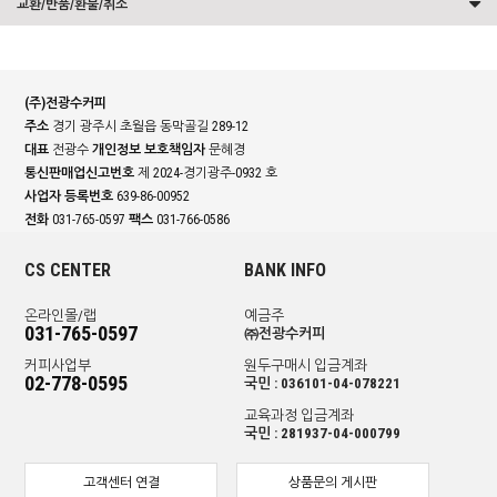
교환/반품/환불/취소
(주)전광수커피
주소
경기 광주시 초월읍 동막골길 289-12
대표
전광수
개인정보 보호책임자
문혜경
통신판매업신고번호
제 2024-경기광주-0932 호
사업자 등록번호
639-86-00952
전화
031-765-0597
팩스
031-766-0586
CS CENTER
BANK INFO
온라인몰/랩
예금주
031-765-0597
㈜전광수커피
커피사업부
원두구매시 입금계좌
02-778-0595
국민 : 036101-04-078221
교육과정 입금계좌
국민 : 281937-04-000799
고객센터 연결
상품문의 게시판