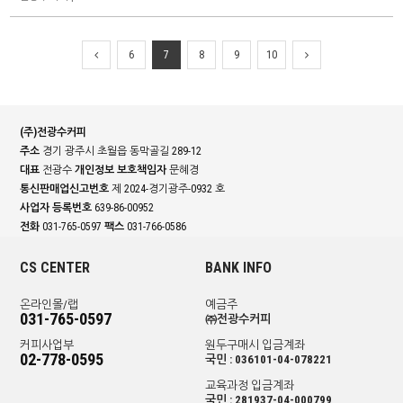
6
7
8
9
10
(주)전광수커피
주소
경기 광주시 초월읍 동막골길 289-12
대표
전광수
개인정보 보호책임자
문혜경
통신판매업신고번호
제 2024-경기광주-0932 호
사업자 등록번호
639-86-00952
전화
031-765-0597
팩스
031-766-0586
CS CENTER
BANK INFO
온라인몰/랩
예금주
031-765-0597
㈜전광수커피
커피사업부
원두구매시 입금계좌
02-778-0595
국민 : 036101-04-078221
교육과정 입금계좌
국민 : 281937-04-000799