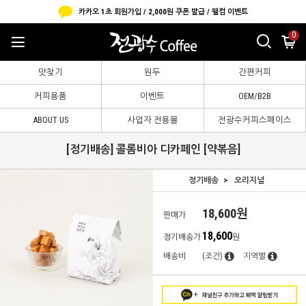
카카오 1초 회원가입 / 2,000원 쿠폰 발급 / 웰컴 이벤트
0
맛찾기
원두
간편커피
커피용품
이벤트
OEM/B2B
ABOUT US
사업자 전용몰
전광수커피스페이스
[정기배송] 콜롬비아 디카페인 [약볶음]
정기배송
오리지널
18,600원
판매가
18,600
정기배송가
원
배송비
(조건)
지역별