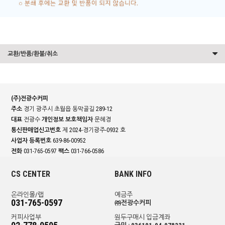
교환/반품/환불/취소
(주)전광수커피
주소
경기 광주시 초월읍 동막골길 289-12
대표
전광수
개인정보 보호책임자
문혜경
통신판매업신고번호
제 2024-경기광주-0932 호
사업자 등록번호
639-86-00952
전화
031-765-0597
팩스
031-766-0586
CS CENTER
BANK INFO
온라인몰/랩
예금주
031-765-0597
㈜전광수커피
커피사업부
원두구매시 입금계좌